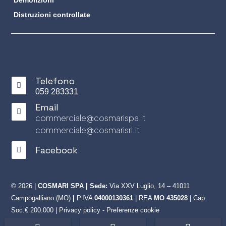
Distruzioni controllate
Telefono

059 283331
Email

commerciale@cosmarispa.it
commerciale@cosmarisrl.it
Facebook

© 2026 |
COSMARI SPA | Sede:
Via XXV Luglio, 14 – 41011
Campogalliano (MO)
|
P.IVA
04000130361
|
REA
MO 435028
| Cap.
Soc.€ 200.000 |
Privacy policy
-
Preferenze cookie